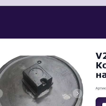
V
К
н
Артик