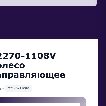
2270-1108V
олесо
аправляющее
ул:
V2270-1108V