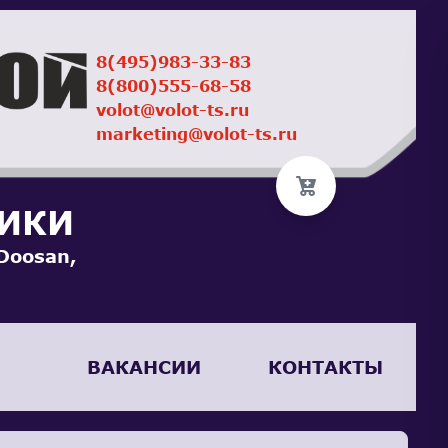
8(495)983-33-83
8(800)555-68-58
volot@volot-ts.ru
marketing@volot-ts.ru
НИКИ
Doosan,
ВАКАНСИИ
КОНТАКТЫ