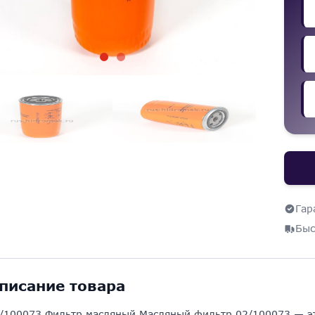
Гар
Быс
писание товара
/100073 Фильтр масляный Масляный фильтр 02/100073 — эт