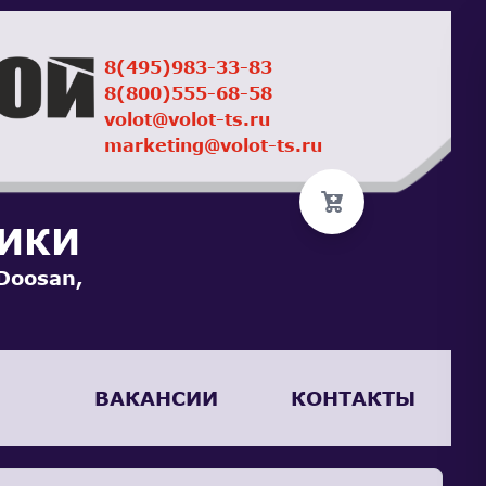
8(495)983-33-83
8(800)555-68-58
volot@volot-ts.ru
marketing@volot-ts.ru
НИКИ
Doosan,
ВАКАНСИИ
КОНТАКТЫ