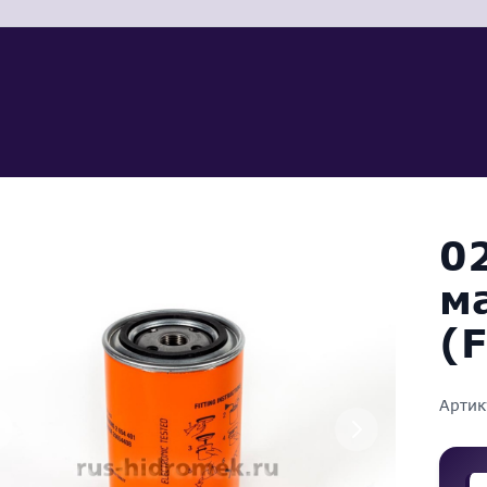
0
м
(
Артик