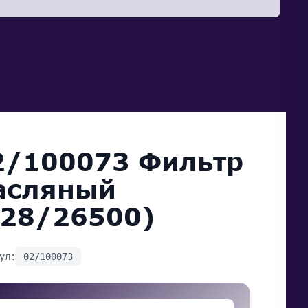
2/100073 Фильтр
асляный
F28/26500)
ул:
02/100073