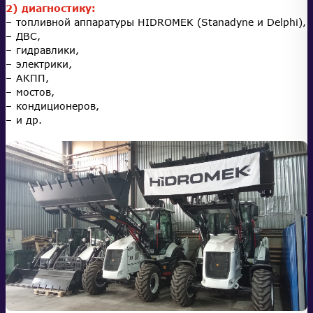
2) диагностику:
топливной аппаратуры HIDROMEK (Stanadyne и Delphi),
ДВС,
гидравлики,
электрики,
АКПП,
мостов,
кондиционеров,
и др.