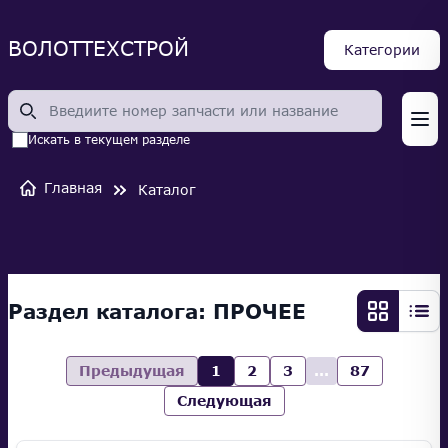
ВОЛОТТЕХСТРОЙ
Категории
Op
Искать в текущем разделе
Главная
Каталог
Раздел каталога:
ПРОЧЕЕ
Предыдущая
1
2
3
...
87
Следующая