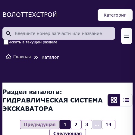
ВОЛОТТЕХСТРОЙ
Категории
Op
Искать в текущем разделе
Главная
Каталог
Раздел каталога:
ГИДРАВЛИЧЕСКАЯ СИСТЕМА
ЭКСКАВАТОРА
Предыдущая
1
2
3
...
14
Следующая