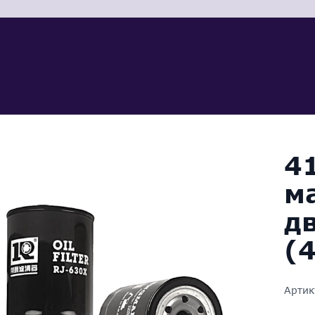
4
м
д
(
Артик