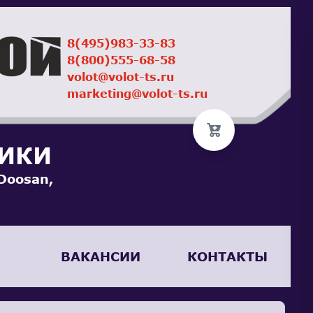
8(495)983-33-83
8(800)555-68-58
volot@volot-ts.ru
marketing@volot-ts.ru
НИКИ
Doosan,
ВАКАНСИИ
КОНТАКТЫ