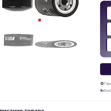
Гар
Быс
писание товара