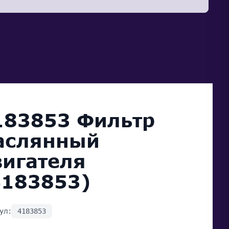
183853 Фильтр
аслянный
вигателя
4183853)
ул:
4183853