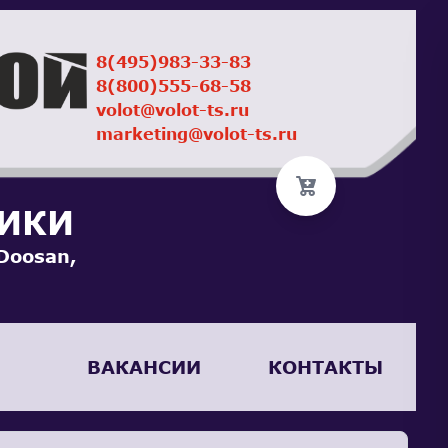
8(495)983-33-83
8(800)555-68-58
volot@volot-ts.ru
marketing@volot-ts.ru
НИКИ
Doosan,
ВАКАНСИИ
КОНТАКТЫ