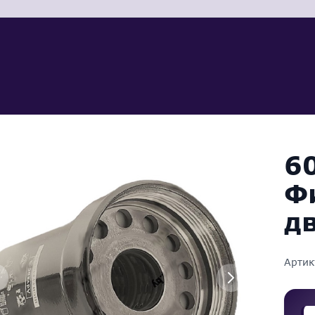
6
Ф
д
Артик