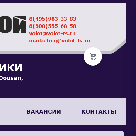
8(495)983-33-83
8(800)555-68-58
volot@volot-ts.ru
marketing@volot-ts.ru
НИКИ
Doosan,
ВАКАНСИИ
КОНТАКТЫ