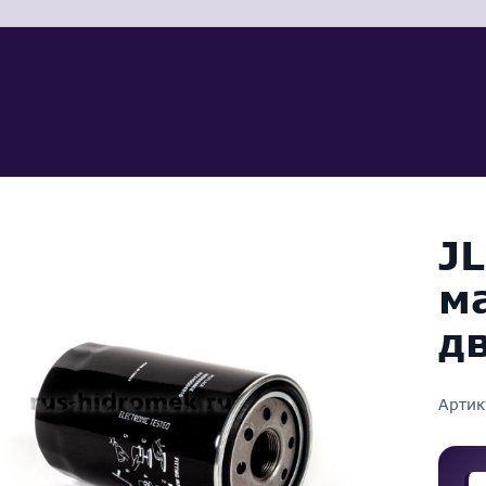
J
м
д
Артик