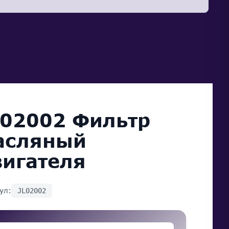
L02002 Фильтр
асляный
вигателя
ул:
JL02002