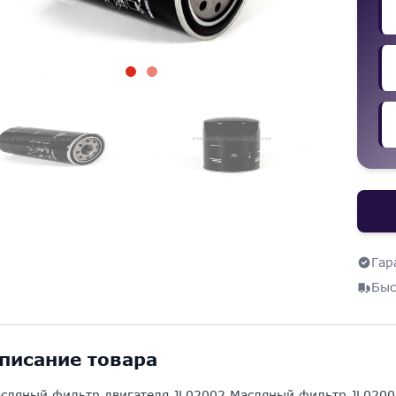
Гар
Быс
писание товара
сляный фильтр двигателя JL02002 Масляный фильтр JL0200