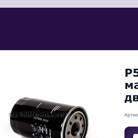
P
м
д
Артик