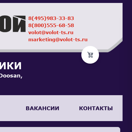
8(495)983-33-83
8(800)555-68-58
volot@volot-ts.ru
marketing@volot-ts.ru
НИКИ
Doosan,
ВАКАНСИИ
КОНТАКТЫ