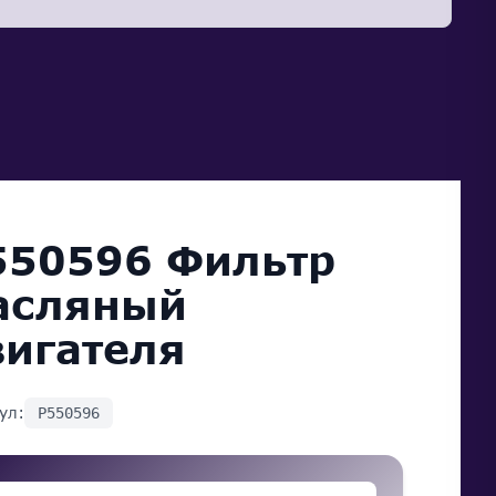
550596 Фильтр
асляный
вигателя
ул:
P550596