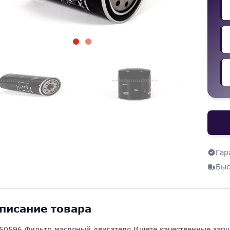
Гар
Быс
писание товара
50596 Фильтр масляный двигателя Ищете качественные запч