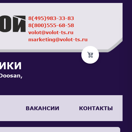
8(495)983-33-83
8(800)555-68-58
volot@volot-ts.ru
marketing@volot-ts.ru
НИКИ
Doosan,
ВАКАНСИИ
КОНТАКТЫ