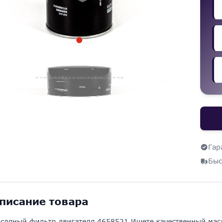
Гар
Быс
писание товара
сляный фильтр двигателя 4658521 Ищете качественный мас