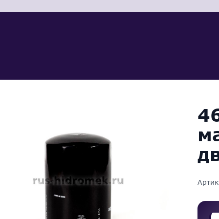
4
м
д
Артик