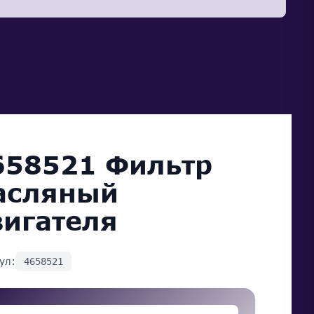
658521 Фильтр
асляный
вигателя
ул:
4658521