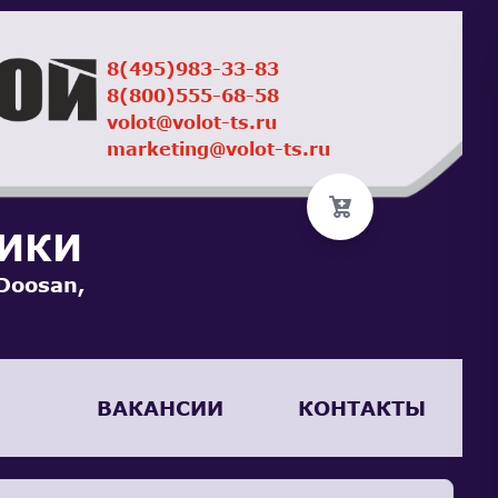
8(495)983-33-83
8(800)555-68-58
volot@volot-ts.ru
marketing@volot-ts.ru
НИКИ
Doosan,
ВАКАНСИИ
КОНТАКТЫ