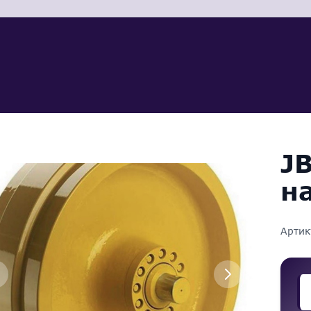
J
н
Артик