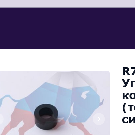
R
У
к
(
с