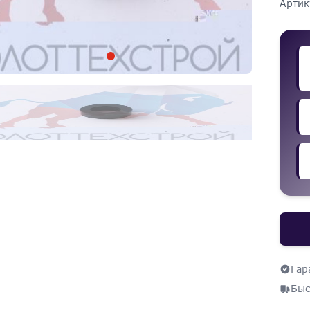
Артик
Гар
Быс