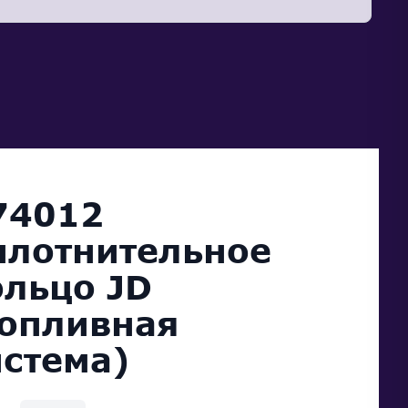
74012
плотнительное
ольцо JD
топливная
истема)