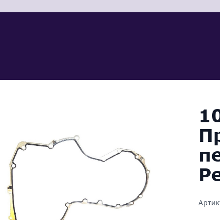
1
П
п
P
Артик