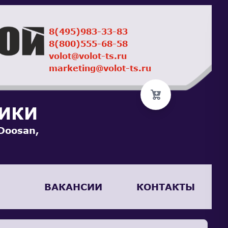
8(495)983-33-83
8(800)555-68-58
volot@volot-ts.ru
marketing@volot-ts.ru
НИКИ
Doosan,
ВАКАНСИИ
КОНТАКТЫ