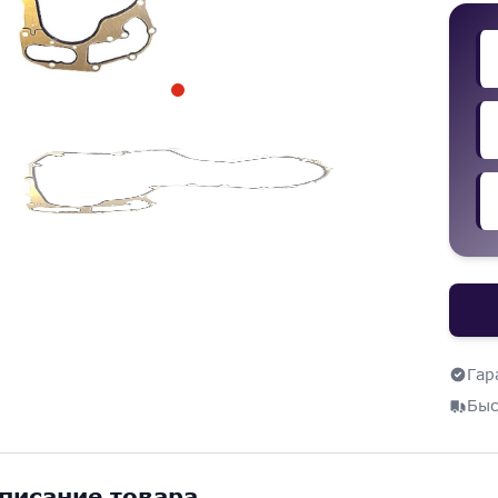
Гар
Быс
писание товара